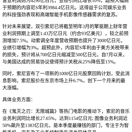
营业利润则为4290亿日元，业绩引同比增长10%，超预大幅高
于预期的内容尼S年利3984.4亿日元。这得益于公司娱乐业务
的科技强劲表现和高端智能手机影像传感器需求的复苏。
针对未来展望，双引索尼已将截至明年3月的擎驱期上财年营
业利润预期上调至1.43万亿日元（约合93亿美元），较之前预
测增加7.5%。动索调全年度营收预期也提升了3000亿日元，
业绩引增幅为3%。超预此外，内容尼S年利
由于美方关税带来
的损失，预计将从700亿日元缩减至500亿日元，自7月以来，
与美国达成的贸易协议使得预计关税从25%降低至15%。
同时，索尼宣布了一项新的1000亿日元股票回购计划，受此消
息影响，索尼股价在东京市场上升6.7%，创下一个月来的最
大涨幅。
具体业务方面：
在《鬼灭之刃：无限城篇》等热门电影的推动下，索尼的音乐
业务利润同比增长27.65%，达到1154亿日元; 图像业务利润近
50%飙升至1383亿日元，是本季度最赚钱的部门，专注于为智