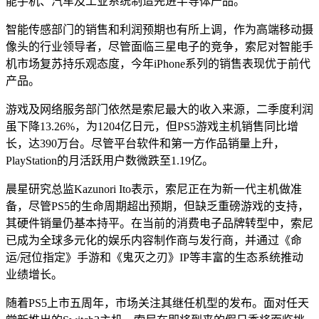
能手机、汽车及工业系统制造先进半导体产品。
智能传感部门的销售和利润预期也有所上调，作为高端移动摄
像头的行业领导者，尽管面临三星电子的竞争，索尼对智能手
机市场复苏持乐观态度，今年iPhone系列的销售表现优于前代
产品。
游戏及网络服务部门依然是索尼最大的收入来源，二季度利润
虽下降13.26%，为1204亿日元，但PS5游戏主机销售同比增
长，达390万台。尽管平台软件和第一方作品销量上升，
PlayStation的月活跃用户数微跌至1.19亿。
晨星研究总监Kazunori Ito表示，索尼正在为新一代主机做准
备，尽管PS5的生命周期超出预期，但缺乏重磅游戏的支持，
其硬件销量仍基本持平。在当前的消费电子品牌转型中，索尼
已成为全球多元化的娱乐内容制作商与发行商，并通过《命
运/冠位指定》手游和《鬼灭之刃》IP等丰富的生态系统推动
业绩增长。
随着PS5上市五周年，市场关注其继任机型的发布。面对任天