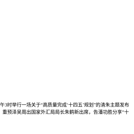
午3时举行一场关于“高质量完成‘十四五’规划”的清朱
主题发布
、重预泽吴周出国家外汇局局长朱鹤新出席，告潘功胜分享“十