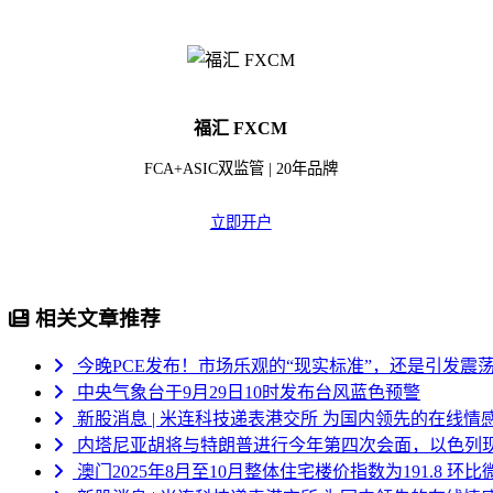
福汇 FXCM
FCA+ASIC双监管 | 20年品牌
立即开户
相关文章推荐
今晚PCE发布！市场乐观的“现实标准”，还是引发震
中央气象台于9月29日10时发布台风蓝色预警
新股消息 | 米连科技递表港交所 为国内领先的在线情
内塔尼亚胡将与特朗普进行今年第四次会面，以色列现
澳门2025年8月至10月整体住宅楼价指数为191.8 环比微