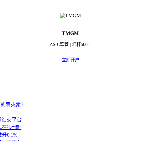
TMGM
ASIC监管 | 杠杆500:1
立即开户
荡的导火索？
感社交平台
在很“慌”
升0.1%