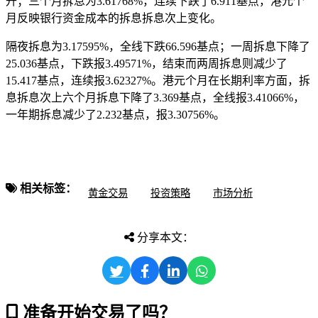
升；三个月拆息为3.61768%，连续下跌了6.911基点，港元个
月反映银行资金成本的拆息拆息次上变化。
隔夜拆息为3.17595%，全线
下跌66.596基点；一周拆息下降了
25.036基点，下跌报3.49571%，结束而两周拆息则减少了
15.417基点，连续报3.62327%。港元个月在长期利率方面，拆
息拆息次上六个月拆息下降了3.369基点，全线报3.41066%，
一年期拆息减少了2.232基点，报3.30756%。
相关标签：
黄金交易
投资策略
市场分析
分享本文：
准备开始交易了吗？