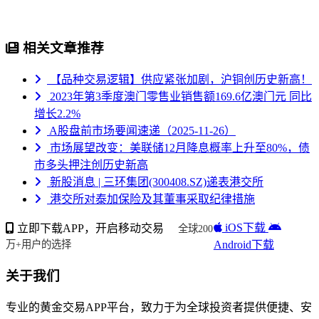
相关文章推荐
【品种交易逻辑】供应紧张加剧，沪铜创历史新高！
2023年第3季度澳门零售业销售额169.6亿澳门元 同比
增长2.2%
A股盘前市场要闻速递（2025-11-26）
市场展望改变：美联储12月降息概率上升至80%，债
市多头押注创历史新高
新股消息 | 三环集团(300408.SZ)递表港交所
港交所对泰加保险及其董事采取纪律措施
iOS下载
立即下载APP，开启移动交易
全球200
Android下载
万+用户的选择
关于我们
专业的黄金交易APP平台，致力于为全球投资者提供便捷、安