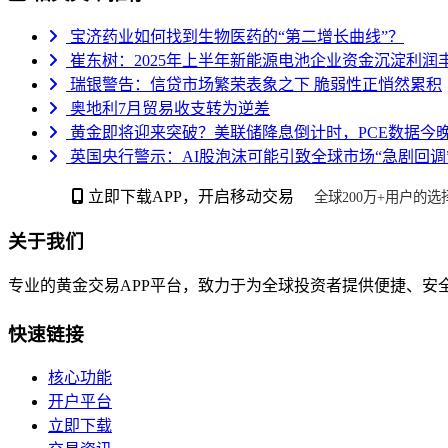
宝济药业如何找到生物医药的“第二增长曲线”？
崔东树：2025年上半年新能源电池企业资金沉淀利润
瑞银警告：信贷市场繁荣表象之下 脆弱性正悄然累积
奥地利7月贸易收支转为逆差
黄金即将迎来突破？美联储降息倒计时，PCE数据今
英国央行警示：AI股泡沫可能引致全球市场“急剧回调
立即下载APP，开启移动交易
全球200万+用户的选
关于我们
专业的黄金交易APP平台，致力于为全球投资者提供便捷、安
快速链接
核心功能
开户平台
立即下载