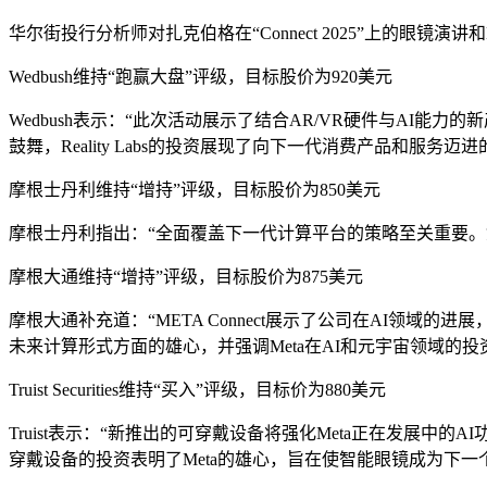
华尔街投行分析师对扎克伯格在“Connect 2025”上的眼镜演
Wedbush维持“跑赢大盘”评级，目标股价为920美元
Wedbush表示：“此次活动展示了结合AR/VR硬件与AI能
鼓舞，Reality Labs的投资展现了向下一代消费产品和服务迈
摩根士丹利维持“增持”评级，目标股价为850美元
摩根士丹利指出：“全面覆盖下一代计算平台的策略至关重要。
摩根大通维持“增持”评级，目标股价为875美元
摩根大通补充道：“META Connect展示了公司在AI领域的进展
未来计算形式方面的雄心，并强调Meta在AI和元宇宙领域的投
Truist Securities维持“买入”评级，目标价为880美元
Truist表示：“新推出的可穿戴设备将强化Meta正在发
穿戴设备的投资表明了Meta的雄心，旨在使智能眼镜成为下一个